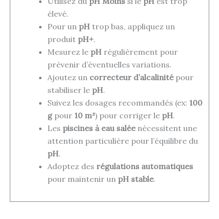
Utilisez du
pH Moins
si le
pH
est trop
élevé.
Pour un
pH
trop bas, appliquez un
produit
pH+
.
Mesurez le
pH
régulièrement pour
prévenir d’éventuelles variations.
Ajoutez un
correcteur d’alcalinité
pour
stabiliser le
pH
.
Suivez les dosages recommandés (ex:
100
g
pour
10 m³
) pour corriger le
pH
.
Les
piscines à eau salée
nécessitent une
attention particulière pour l’équilibre du
pH
.
Adoptez des
régulations automatiques
pour maintenir un
pH stable
.